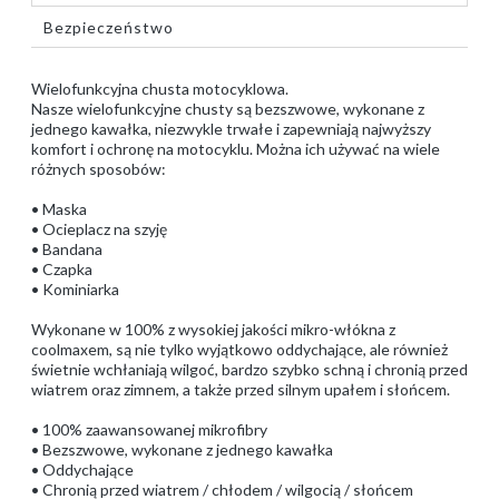
Bezpieczeństwo
Wielofunkcyjna chusta motocyklowa.
Nasze wielofunkcyjne chusty są bezszwowe, wykonane z
jednego kawałka, niezwykle trwałe i zapewniają najwyższy
komfort i ochronę na motocyklu. Można ich używać na wiele
różnych sposobów:
• Maska
• Ocieplacz na szyję
• Bandana
• Czapka
• Kominiarka
Wykonane w 100% z wysokiej jakości mikro-włókna z
coolmaxem, są nie tylko wyjątkowo oddychające, ale również
świetnie wchłaniają wilgoć, bardzo szybko schną i chronią przed
wiatrem oraz zimnem, a także przed silnym upałem i słońcem.
• 100% zaawansowanej mikrofibry
• Bezszwowe, wykonane z jednego kawałka
• Oddychające
• Chronią przed wiatrem / chłodem / wilgocią / słońcem