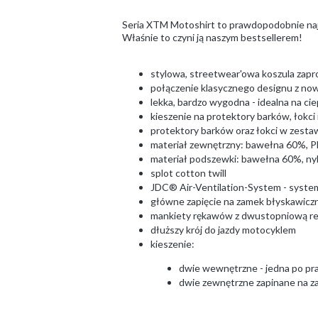
Seria XTM Motoshirt to prawdopodobnie najw
Właśnie to czyni ją naszym bestsellerem!
stylowa, streetwear'owa koszula zapr
połączenie klasycznego designu z no
lekka, bardzo wygodna - idealna na cie
kieszenie na protektory barków, łokci
protektory barków oraz łokci w zesta
materiał zewnętrzny: bawełna 60%, 
materiał podszewki: bawełna 60%, ny
splot cotton twill
JDC® Air-Ventilation-System - system
główne zapięcie na zamek błyskawiczny
mankiety rękawów z dwustopniową re
dłuższy krój do jazdy motocyklem
kieszenie:
dwie wewnętrzne - jedna po praw
dwie zewnętrzne zapinane na za