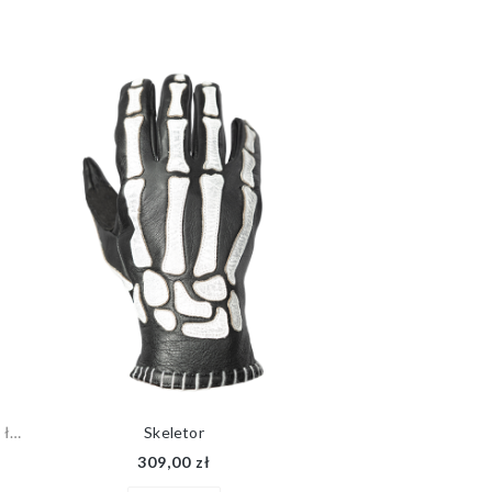
Protektory SEK (poziom 2) - barki, łokcie, kolana
Skeletor
309,00 zł
799,00 zł