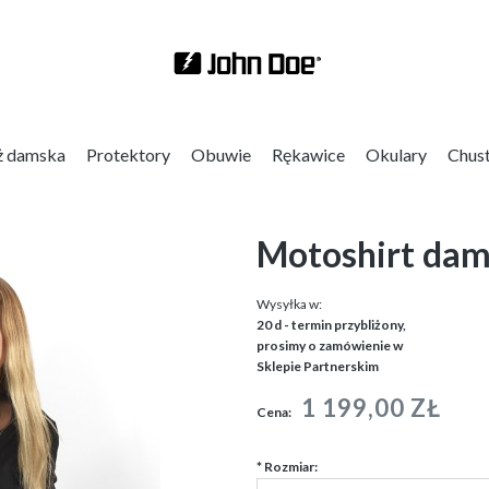
ż damska
Protektory
Obuwie
Rękawice
Okulary
Chus
Motoshirt dam
Wysyłka w:
20 d - termin przybliżony,
prosimy o zamówienie w
Sklepie Partnerskim
1 199,00 ZŁ
Cena:
*
Rozmiar: