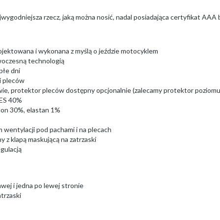
ygodniejsza rzecz, jaką można nosić, nadal posiadająca certyfikat AAA
ojektowana i wykonana z myślą o jeździe motocyklem
woczesną technologią
płe dni
 i pleców
wie, protektor pleców dostępny opcjonalnie (zalecamy protektor poziomu
PES 40%
lon 30%, elastan 1%
 wentylacji pod pachami i na plecach
 z klapą maskującą na zatrzaski
gulacją
ej i jedna po lewej stronie
trzaski