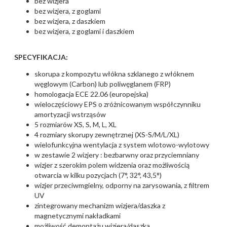
bez wizjera
bez wizjera, z goglami
bez wizjera, z daszkiem
bez wizjera, z goglami i daszkiem
SPECYFIKACJA:
skorupa z kompozytu włókna szklanego z włóknem
węglowym (Carbon) lub poliwęglanem (FRP)
homologacja ECE 22.06 (europejska)
wieloczęściowy EPS o zróżnicowanym współczynniku
amortyzacji wstrząsów
5 rozmiarów XS, S, M, L, XL
4 rozmiary skorupy zewnętrznej (XS-S/M/L/XL)
wielofunkcyjna wentylacja z system wlotowo-wylotowy
w zestawie 2 wizjery : bezbarwny oraz przyciemniany
wizjer z szerokim polem widzenia oraz możliwością
otwarcia w kilku pozycjach (7°, 32°, 43,5°)
wizjer przeciwmgielny, odporny na zarysowania, z filtrem
UV
zintegrowany mechanizm wizjera/daszka z
magnetycznymi nakładkami
możliwość demontażu wizjera/daszka