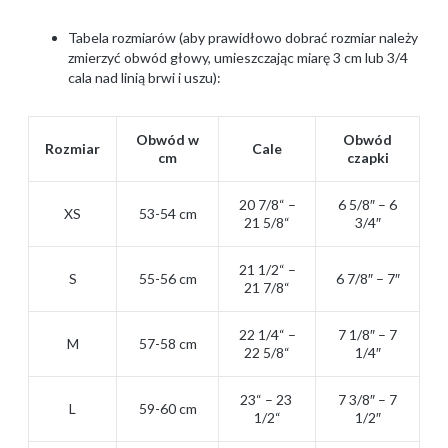
Tabela rozmiarów (aby prawidłowo dobrać rozmiar należy
zmierzyć obwód głowy, umieszczając miarę 3 cm lub 3/4
cala nad linią brwi i uszu):
Obwód w
Obwód
Rozmiar
Cale
cm
czapki
20 7/8“ –
6 5/8″ – 6
XS
53-54 cm
21 5/8“
3/4″
21 1/2“ –
S
55-56 cm
6 7/8″ – 7″
21 7/8“
22 1/4“ –
7 1/8″ – 7
M
57-58 cm
22 5/8“
1/4″
23“ – 23
7 3/8″ – 7
L
59-60 cm
1/2“
1/2″