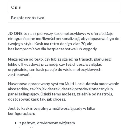
Opis
Bezpieczeństwo
JD ONE
to nasz pierwszy kask motocyklowy w ofercie. Daje
nieograniczone możliwości personalizacji, aby dopasować go do
twojego stylu. Kask ma retro design z lat 70, ale
bez kompromisów dla bezpieczeństwa lub wygody.
Niezależnie od tego, czy lubisz szaleć na trasach, planujesz
lekko off-roadową przygodę, czy też chcesz wyglądać
oryginalnie, ten kask pasuje do wielu motocyklowych
zastosowań.
Nasz nowo opracowany system Multi-Lock ułatwia mocowanie
akcesoriów, takich jak daszek, daszek przeciwsłoneczny lub
panel zaślepiający. Dzięki temu możesz, zależnie od nastroju,
dostosować kask tak, jak chcesz.
Jest to kask integralny z możliwością jazdy w kilku
konfiguracjach:
z pełnym, otwieranym wizjerem