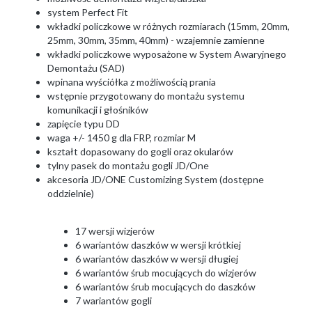
system Perfect Fit
wkładki policzkowe w różnych rozmiarach (15mm, 20mm,
25mm, 30mm, 35mm, 40mm) - wzajemnie zamienne
wkładki policzkowe wyposażone w System Awaryjnego
Demontażu (SAD)
wpinana wyściółka z możliwością prania
wstępnie przygotowany do montażu systemu
komunikacji i głośników
zapięcie typu DD
waga +/- 1450 g dla FRP, rozmiar M
kształt dopasowany do gogli oraz okularów
tylny pasek do montażu gogli JD/One
akcesoria JD/ONE Customizing System (dostępne
oddzielnie)
17 wersji wizjerów
6 wariantów daszków w wersji krótkiej
6 wariantów daszków w wersji długiej
6 wariantów śrub mocujących do wizjerów
6 wariantów śrub mocujących do daszków
7 wariantów gogli