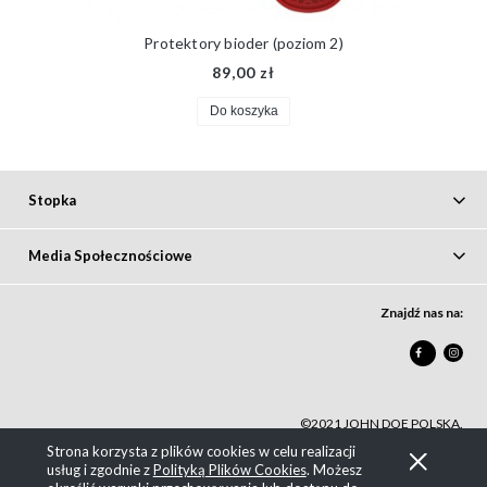
Protektory bioder (poziom 2)
89,00 zł
Do koszyka
Stopka
Media Społecznościowe
Znajdź nas na:
F
©2021 JOHN DOE POLSKA.
Strona korzysta z plików cookies w celu realizacji
Pokaż pełną wersję strony
usług i zgodnie z
Polityką Plików Cookies
. Możesz