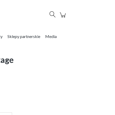
Zaloguj się
ty
Sklepy partnerskie
Media
tage