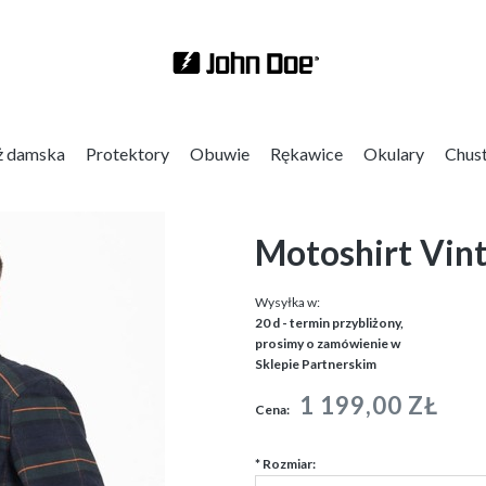
ż damska
Protektory
Obuwie
Rękawice
Okulary
Chus
Motoshirt Vin
Wysyłka w:
20 d - termin przybliżony,
prosimy o zamówienie w
Sklepie Partnerskim
1 199,00 ZŁ
Cena:
*
Rozmiar: