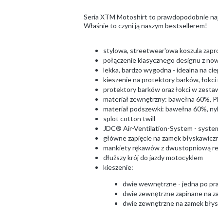
Seria XTM Motoshirt to prawdopodobnie najw
Właśnie to czyni ją naszym bestsellerem!
stylowa, streetwear'owa koszula zapr
połączenie klasycznego designu z no
lekka, bardzo wygodna - idealna na cie
kieszenie na protektory barków, łokci
protektory barków oraz łokci w zesta
materiał zewnętrzny: bawełna 60%, 
materiał podszewki: bawełna 60%, ny
splot cotton twill
JDC® Air-Ventilation-System - system
główne zapięcie na zamek błyskawiczny
mankiety rękawów z dwustopniową re
dłuższy krój do jazdy motocyklem
kieszenie:
dwie wewnętrzne - jedna po praw
dwie zewnętrzne zapinane na za
dwie zewnętrzne na zamek bły