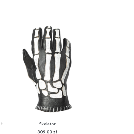
Protektory SEK (poziom 2) - barki, łokcie, kolana
Skeletor
309,00 zł
799,00 zł