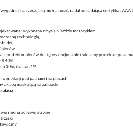
ygodniejsza rzecz, jaką można nosić, nadal posiadająca certyfikat AAA
ojektowana i wykonana z myślą o jeździe motocyklem
woczesną technologią,
płe dni,
 i pleców
wie, protektor pleców dostępny opcjonalnie (zalecamy protektor poziomu
PES 40%
lon 30%, elastan 1%
 wentylacji pod pachami i na plecach
 z klapą maskującą na zatrzaski
gulacją
ej i jedna po lewej stronie
trzaski
skawiczny