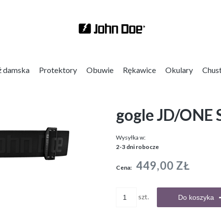
ż damska
Protektory
Obuwie
Rękawice
Okulary
Chus
gogle JD/ONE 
Wysyłka w:
2-3 dni robocze
449,00 ZŁ
Cena:
szt.
Do koszyka